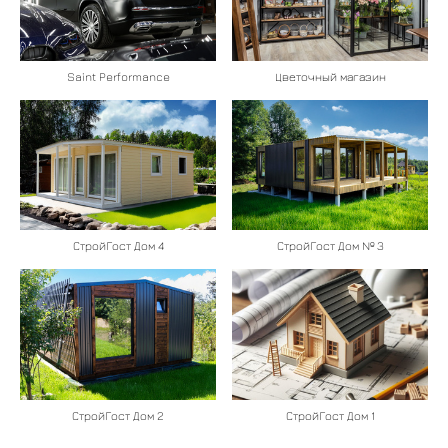
Saint Performance
Цветочный магазин
СтройГост Дом № 3
СтройГост Дом 4
СтройГост Дом 1
СтройГост Дом 2