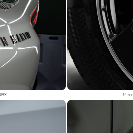
DBX
Mer