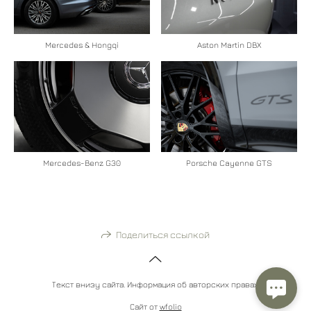
Mercedes & Hongqi
Aston Martin DBX
Mercedes-Benz G30
Porsche Cayenne GTS
Поделиться ссылкой
Текст внизу сайта. Информация об авторских правах.
Сайт от
wfolio