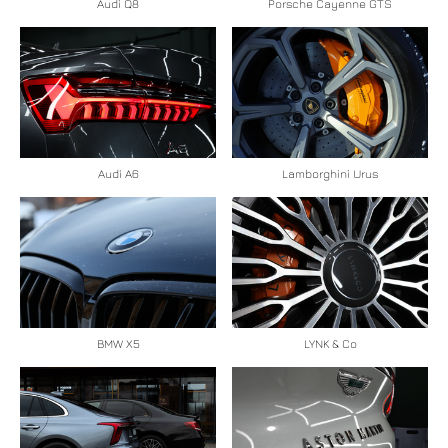
Audi Q8
Porsche Cayenne GTS
Audi A6
Lamborghini Urus
BMW X5
LYNK & Co